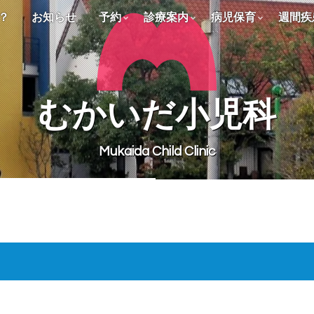
？
お知らせ
予約
診療案内
病児保育
週間疾
むかいだ
小児科
Mukaida Child Clinic